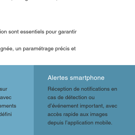
tion sont essentiels pour garantir
ignée, un paramétrage précis et
Alertes smartphone
sur
Réception de notifications en
 avec
cas de détection ou
nements
d’événement important, avec
éfini
accès rapide aux images
depuis l’application mobile.