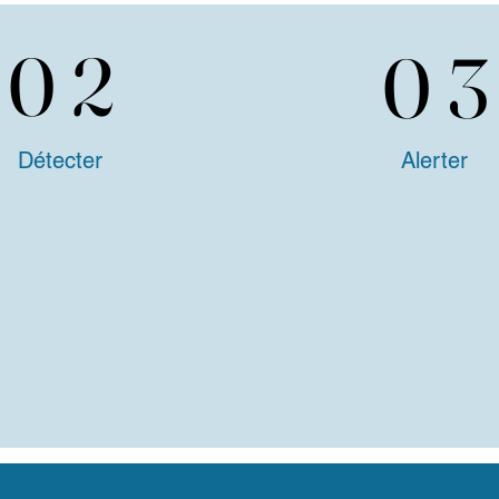
02
02
03
03
Détecter
Alerter