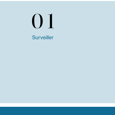
01
01
Surveiller