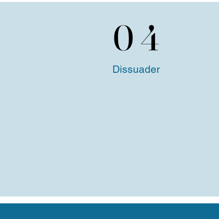
04
04
Dissuader